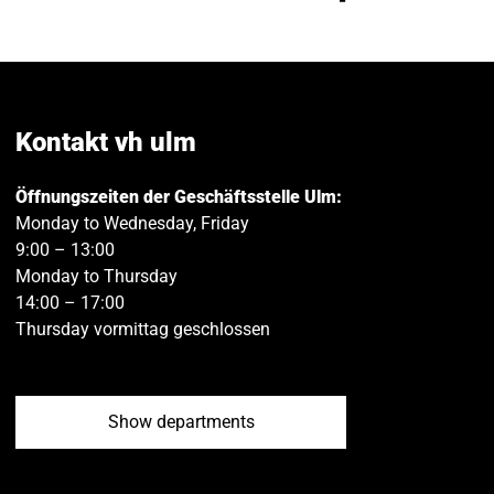
this
this
v
page
page
e
on
on
Facebook
Twitt
Kontakt vh ulm
Öffnungszeiten der Geschäftsstelle Ulm:
Monday to Wednesday, Friday
9:00 – 13:00
Monday to Thursday
14:00 – 17:00
Thursday vormittag geschlossen
Show departments