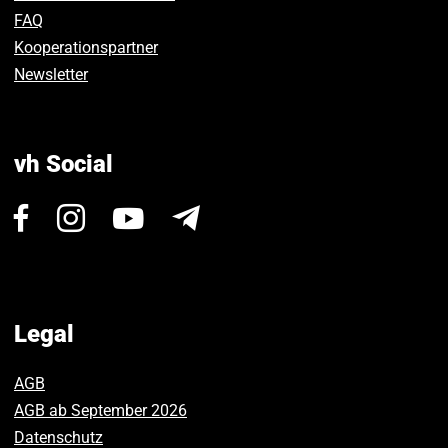
FAQ
Kooperationspartner
Newsletter
vh Social
Visit
Visit
Visit
Newsletter
us
us
us
on
on
on
Facebook.
Instagram.
Youtube.
Legal
AGB
AGB ab September 2026
Datenschutz