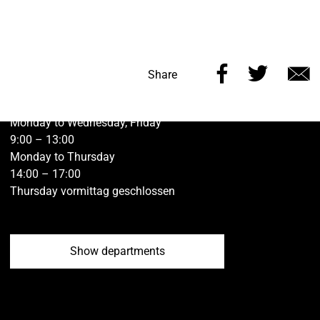
Share
Share
Kontakt vh ulm
Share
this
this
v
Öffnungszeiten der Geschäftsstelle Ulm:
page
page
e
Monday to Wednesday, Friday
on
on
9:00 – 13:00
Monday to Thursday
Facebook
Twitt
14:00 – 17:00
Thursday vormittag geschlossen
Show departments