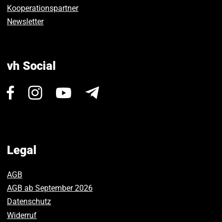
Kooperationspartner
Newsletter
vh Social
Visit
Visit
Visit
Newsletter
us
us
us
on
on
on
Facebook.
Instagram.
Youtube.
Legal
AGB
AGB ab September 2026
Datenschutz
Widerruf