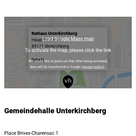
Rathaus Unterkirchberg
Load Google Maps map
Hauptstraße 49,
89171 Illerkirchberg
To activate the map, please click the link
Details
We would like to point out that after being activated,
data will be transferred to Google (
privacy policy
) .
Gemeindehalle Unterkirchberg
Place Brives-Charensac 1