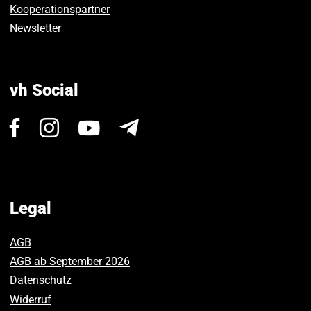
Kooperationspartner
Newsletter
vh Social
Visit
Visit
Visit
Newsletter
us
us
us
on
on
on
Facebook.
Instagram.
Youtube.
Legal
AGB
AGB ab September 2026
Datenschutz
Widerruf