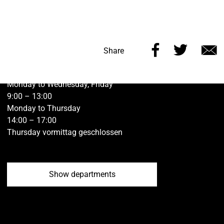
Share
Share
Kontakt vh ulm
Share
this
this
v
Öffnungszeiten der Geschäftsstelle Ulm:
page
page
e
Monday to Wednesday, Friday
on
on
9:00 – 13:00
Monday to Thursday
Facebook
Twitt
14:00 – 17:00
Thursday vormittag geschlossen
Show departments