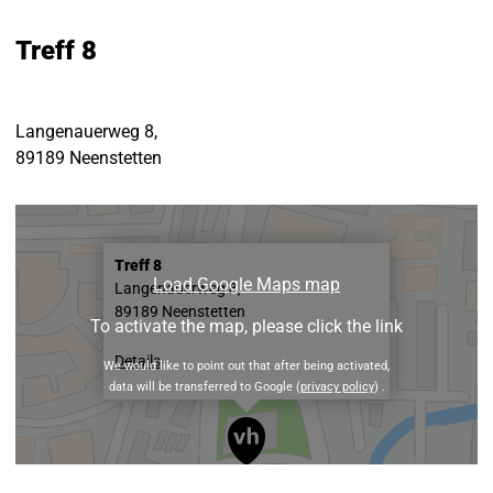
Treff 8
Langenauerweg 8,
89189 Neenstetten
Treff 8
Load Google Maps map
Langenauerweg 8,
89189 Neenstetten
To activate the map, please click the link
Details
We would like to point out that after being activated,
data will be transferred to Google (
privacy policy
) .