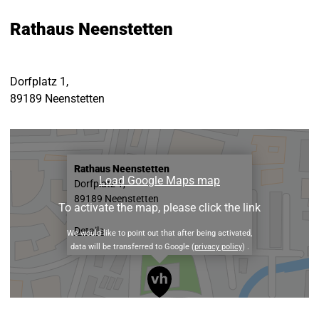
Rathaus Neenstetten
Dorfplatz 1,
89189 Neenstetten
Rathaus Neenstetten
Load Google Maps map
Dorfplatz 1,
89189 Neenstetten
To activate the map, please click the link
Details
We would like to point out that after being activated,
data will be transferred to Google (
privacy policy
) .