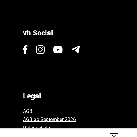
vh Social
Visit
Visit
Visit
Newsletter
us
us
us
on
on
on
Facebook.
Instagram.
Youtube.
Legal
AGB
AGB ab September 2026
Datenschutz
Widerruf