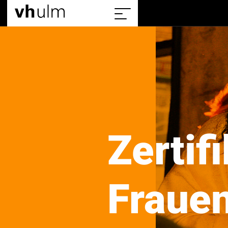
Home
Show/hide
the
sitemap
Zertif
Fraue