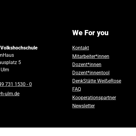
We For you
 Volkshochschule
Kontakt
inHaus
Mitarbeiter*innen
usplatz 5
Dozent*innen
Ulm
Dozent*innentool
DenkStätte WeißeRose
49 731 1530 ‑ 0
FAQ
vh-ulm
.
de
Kooperationspartner
Newsletter