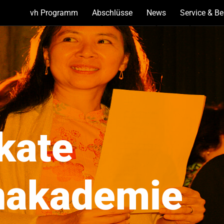
vh Programm
(Show
Abschlüsse
(Show
News
(Show
Service & B
bottoms)
bottoms)
bottoms)
ikate
nakademie