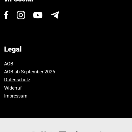
Visit
Visit
Visit
Newsletter
us
us
us
on
on
on
Facebook.
Instagram.
Youtube.
Legal
AGB
AGB ab September 2026
Datenschutz
Widerruf
Impressum