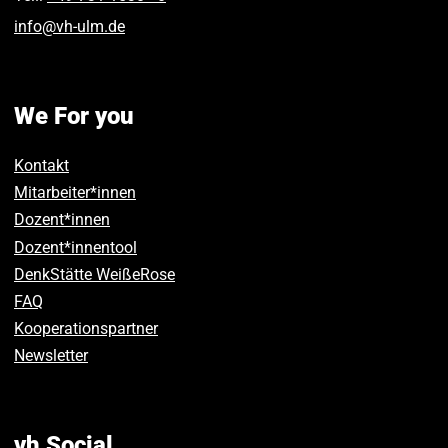
info
@
vh-ulm
.
de
We For you
Kontakt
Mitarbeiter*innen
Dozent*innen
Dozent*innentool
DenkStätte WeißeRose
FAQ
Kooperationspartner
Newsletter
vh Social