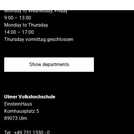
Öffnungszeiten der Geschäftsstelle Ulm:
page
page
e
Monday to Wednesday, Friday
on
on
9:00 – 13:00
Monday to Thursday
Facebook
Twitt
14:00 – 17:00
Thursday vormittag geschlossen
Show departments
Ulmer Volkshochschule
EinsteinHaus
Kornhausplatz 5
89073
Ulm
Tel.:
+49 731 1530 ‑ 0