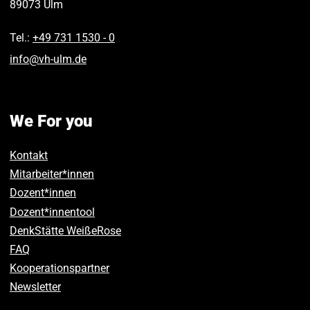
89073
Ulm
Tel.:
+49 731 1530 ‑ 0
info
@
vh-ulm
.
de
We For you
Kontakt
Mitarbeiter*innen
Dozent*innen
Dozent*innentool
DenkStätte WeißeRose
FAQ
Kooperationspartner
Newsletter