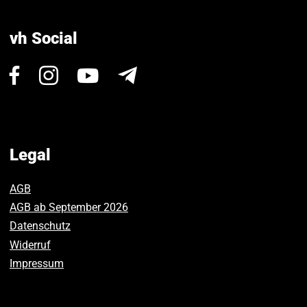
vh Social
Visit
Visit
Visit
Newsletter
us
us
us
on
on
on
Facebook.
Instagram.
Youtube.
Legal
AGB
AGB ab September 2026
Datenschutz
Widerruf
Impressum