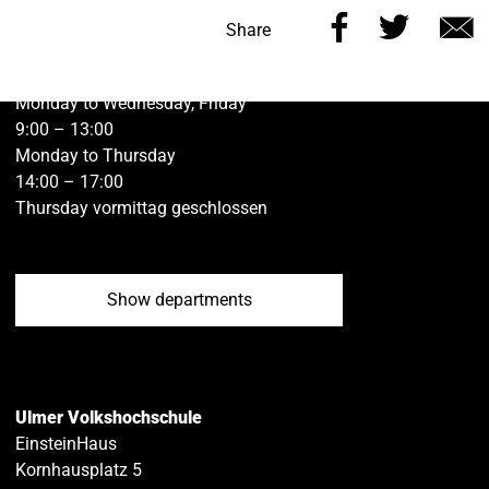
Share
Share
Kontakt vh ulm
Share
this
this
v
Öffnungszeiten der Geschäftsstelle Ulm:
page
page
e
Monday to Wednesday, Friday
on
on
9:00 – 13:00
Monday to Thursday
Facebook
Twitt
14:00 – 17:00
Thursday vormittag geschlossen
Show departments
Ulmer Volkshochschule
EinsteinHaus
Kornhausplatz 5