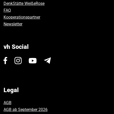
DenkStätte WeißeRose
FAQ
Kooperationspartner
Newsletter
vh Social
Visit
Visit
Visit
Newsletter
us
us
us
on
on
on
Facebook.
Instagram.
Youtube.
Legal
AGB
AGB ab September 2026