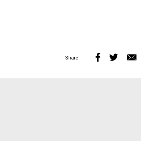
Share
Share
Share
this
this
v
page
page
e
on
on
Facebook
Twitt