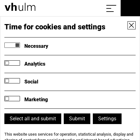
Home
Show/hide
the
menu