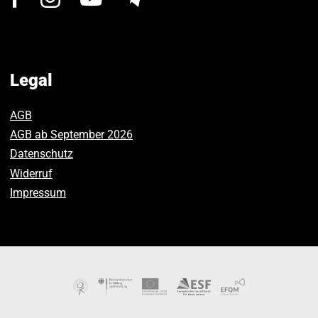
us
us
us
on
on
on
Facebook.
Instagram.
Youtube.
Legal
AGB
AGB ab September 2026
Datenschutz
Widerruf
Impressum