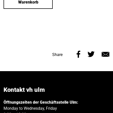
Warenkorb
Share
Share
Share
this
this
v
page
page
e
on
on
Facebook
Twitt
Kontakt vh ulm
Öffnungszeiten der Geschäftsstelle Ulm:
Monday to Wednesday, Friday