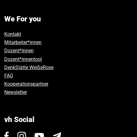
We For you
Kontakt
Mitarbeiter*innen
Dozent*innen
Dozent*innentool
DenkStätte WeißeRose
FAQ
Kooperationspartner
Newsletter
vh Social
Visit
Visit
Visit
Newsletter