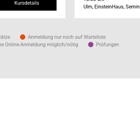
Kursdetails
Ulm, EinsteinHaus, Semi
lätze
Anmeldung nur noch auf Warteliste
ne Online-Anmeldung möglich/nötig
Prüfungen