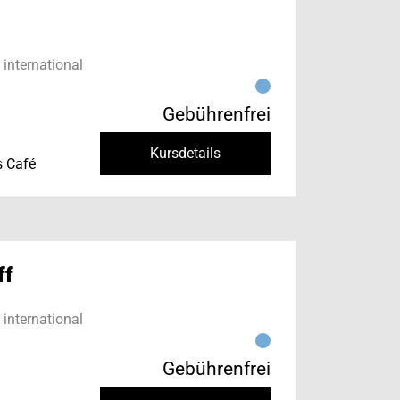
international
Gebührenfrei
Kursdetails
s Café
ff
international
Gebührenfrei