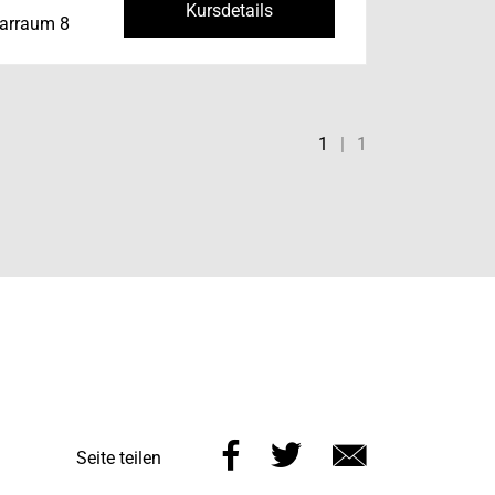
Kursdetails
narraum 8
1
|
1
Diese
Diese
Über
Seite teilen
Seite
Seite
E-