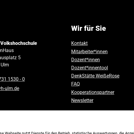
Wir für Sie
 Volkshochschule
Kontakt
inHaus
Mitarbeiter*innen
usplatz 5
Dozent*innen
Ulm
Dozent*innentool
DenkStätte WeißeRose
731 1530 ‑ 0
FAQ
vh-ulm
.
de
Kooperationspartner
Newsletter