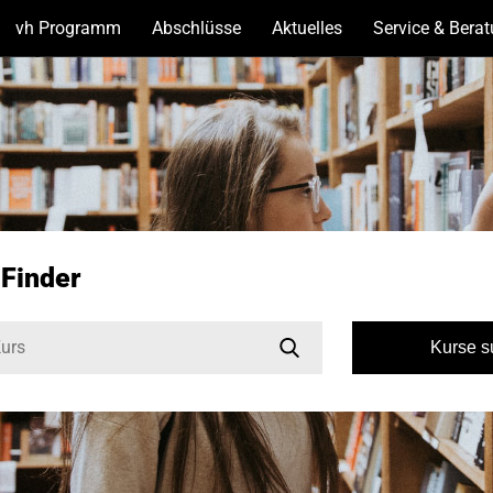
vh Programm
(Unterseiten
Abschlüsse
(Unterseiten
Aktuelles
(Unterseiten
Service & Bera
anzeigen)
anzeigen)
anzeigen)
-Finder
Kurse 