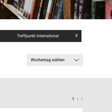
X
Treffpunkt international
1
|
1