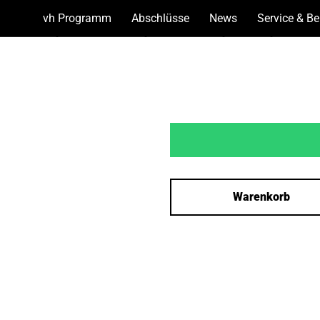
vh Programm
(Show
Abschlüsse
(Show
News
(Show
Service & B
bottoms)
bottoms)
bottoms)
Warenkorb