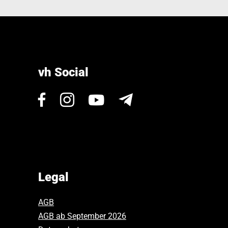
vh Social
Visit
Visit
Visit
Newsletter
us
us
us
on
on
on
Facebook.
Instagram.
Youtube.
Legal
AGB
AGB ab September 2026