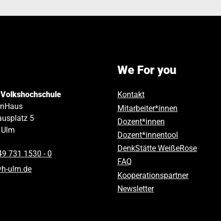
We For you
 Volkshochschule
Kontakt
inHaus
Mitarbeiter*innen
usplatz 5
Dozent*innen
Ulm
Dozent*innentool
DenkStätte WeißeRose
49 731 1530 ‑ 0
FAQ
vh-ulm
.
de
Kooperationspartner
Newsletter