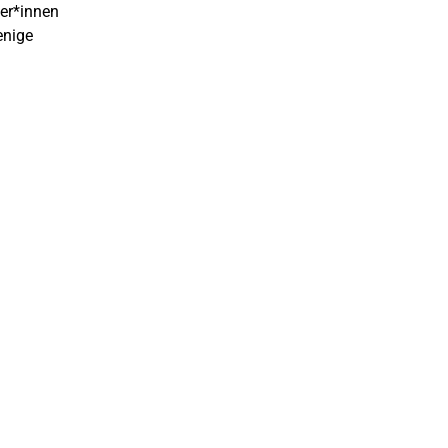
mer*innen
enige