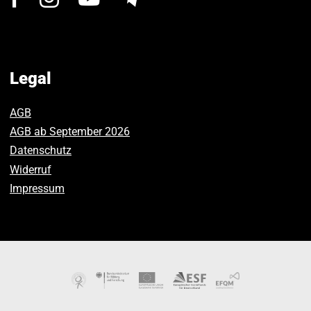
us
us
us
on
on
on
Facebook.
Instagram.
Youtube.
Legal
AGB
AGB ab September 2026
Datenschutz
Widerruf
Impressum