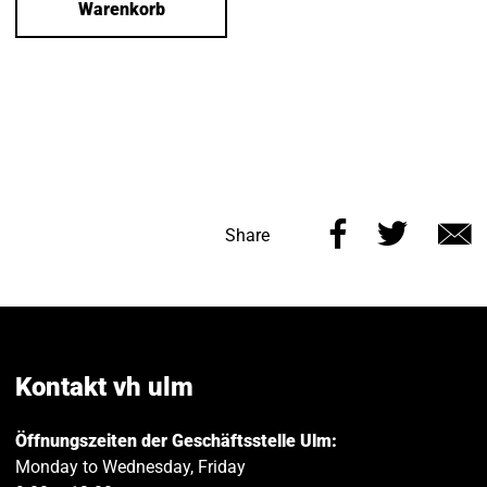
Warenkorb
Share
Share
Share
this
this
v
page
page
e
on
on
Facebook
Twitt
Kontakt vh ulm
Öffnungszeiten der Geschäftsstelle Ulm:
Monday to Wednesday, Friday