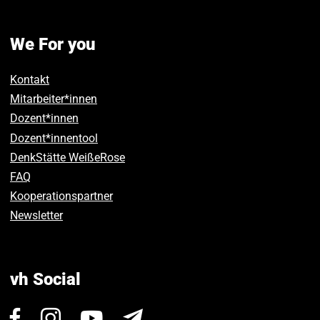
We For you
Kontakt
Mitarbeiter*innen
Dozent*innen
Dozent*innentool
DenkStätte WeißeRose
FAQ
Kooperationspartner
Newsletter
vh Social
Visit
Visit
Visit
Newsletter