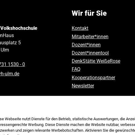
Wir für Sie
 Volkshochschule
Kontakt
inHaus
Mitarbeiter*innen
usplatz 5
Dozent*innen
Ulm
Dozent*innentool
DenkStätte WeißeRose
731 1530 ‑ 0
FAQ
vh-ulm
.
de
Kooperationspartner
Newsletter