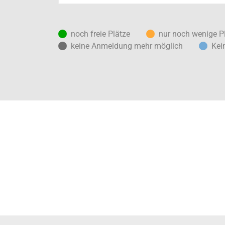
noch freie Plätze
nur noch wenige P
keine Anmeldung mehr möglich
Kei