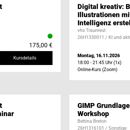
t
Digital kreativ: 
Illustrationen mi
Intelligenz erste
vhs Traunreut
26H1330011 / KI und akt
175,00 €
Montag, 16.11.2026
Kursdetails
18:00 - 21:45 Uhr (1x)
Online-Kurs (Zoom)
t
GIMP Grundlage
inar
Workshop
Bettina Breton
26H1316101 / Sonstige