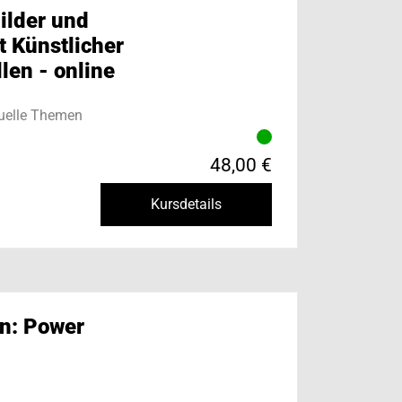
Bilder und
t Künstlicher
llen - online
uelle Themen
48,00 €
Kursdetails
n: Power