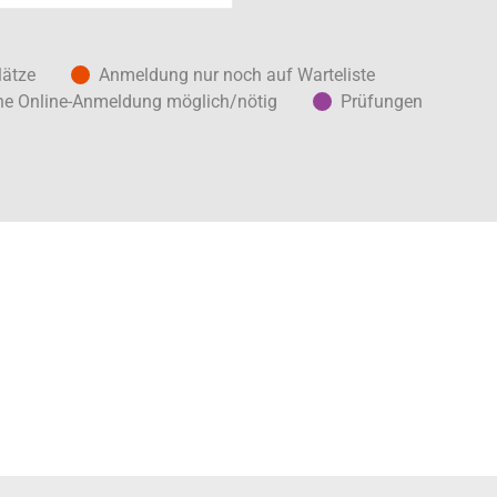
lätze
Anmeldung nur noch auf Warteliste
ne Online-Anmeldung möglich/nötig
Prüfungen