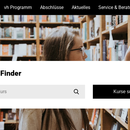
vh Programm
(Unterseiten
Abschlüsse
(Unterseiten
Aktuelles
(Unterseiten
Service & Bera
anzeigen)
anzeigen)
anzeigen)
-Finder
Kurse 