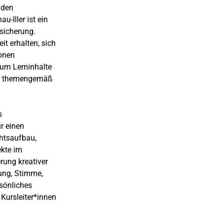
 den
-Iller ist ein
ssicherung.
it erhalten, sich
ionen
 um Lerninhalte
nd themengemäß
s
r einen
chtsaufbau,
ekte im
erung kreativer
ng, Stimme,
sönliches
Kursleiter*innen