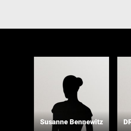
Susanne Bennewitz
DR