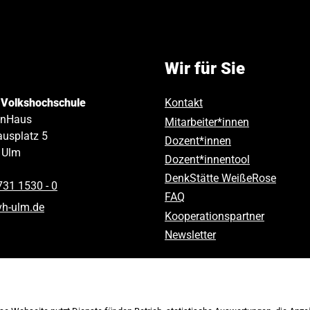
Wir für Sie
 Volkshochschule
Kontakt
inHaus
Mitarbeiter*innen
usplatz 5
Dozent*innen
Ulm
Dozent*innentool
DenkStätte WeißeRose
731 1530 ‑ 0
FAQ
vh-ulm
.
de
Kooperationspartner
Newsletter