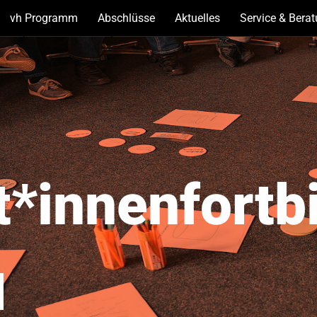
vh Programm
(Unterseiten
Abschlüsse
(Unterseiten
Aktuelles
(Unterseiten
Service & Bera
anzeigen)
anzeigen)
anzeigen)
*innenfortb