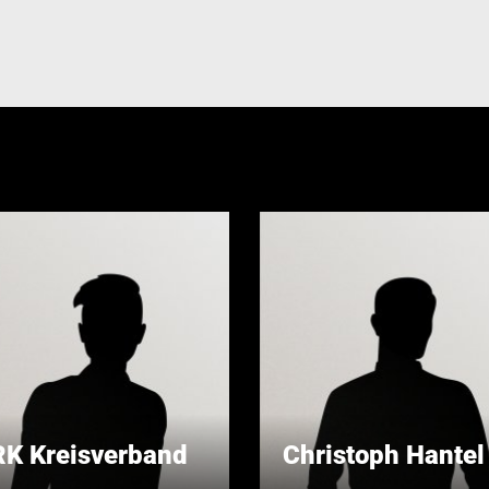
K Kreisverband
Christoph Hantel