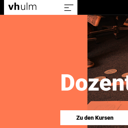
Home
Sitemap
einblenden/ausblenden
Dozent
Zu den Kursen