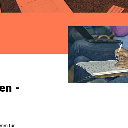
en -
amm für