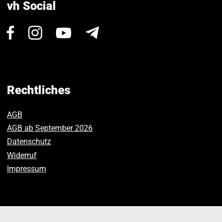
vh Social
Besuchen
Besuchen
Besuchen
Newsletter
Sie
Sie
Sie
uns
uns
uns
auf
auf
auf
Facebook.
Instagram.
Youtube.
Rechtliches
AGB
AGB ab September 2026
Datenschutz
Widerruf
Impressum