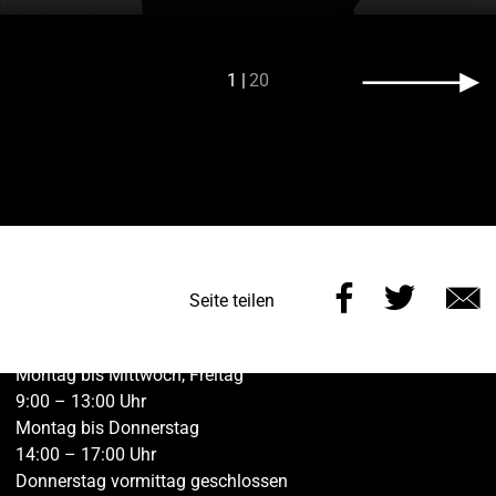
1
20
Diese
Diese
Kontakt vh ulm
Seite teilen
Seite
Seite
E
Öffnungszeiten der Geschäftsstelle Ulm:
auf
auf
M
Montag bis Mittwoch, Freitag
Facebook
Twitt
9:00 – 13:00 Uhr
Montag bis Donnerstag
teilen
teilen
14:00 – 17:00 Uhr
Donnerstag vormittag geschlossen