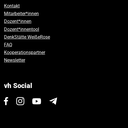
Kontakt
Mitarbeiter*innen
Dozent*innen
Dozent*innentool
DenkStätte WeißeRose
FAQ
Kooperationspartner
Newsletter
vh Social
Besuchen
Besuchen
Besuchen
Newsletter
Sie
Sie
Sie
uns
uns
uns
auf
auf
auf