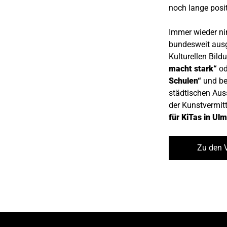
noch lange posit
Immer wieder ni
bundesweit aus
Kulturellen Bild
macht stark“
od
Schulen“
und bet
städtischen Aus
der Kunstvermit
für KiTas in Ulm
Zu den 