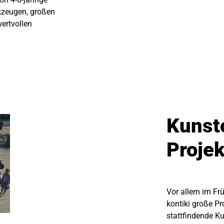
zeugen, großen
ertvollen
Kunst
Proje
Vor allem im Fr
kontiki große P
stattfindende K