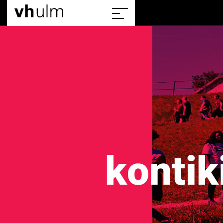
Home
Sitemap
einblenden/ausblenden
kontik