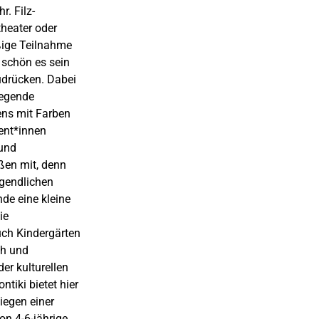
r. Filz-
theater oder
ßige Teilnahme
 schön es sein
udrücken. Dabei
legende
ens mit Farben
ent*innen
 und
ßen mit, denn
ugendlichen
nde eine kleine
ie
Auch Kindergärten
ch und
er kulturellen
ntiki bietet hier
iegen einer
on 4-6-jährige