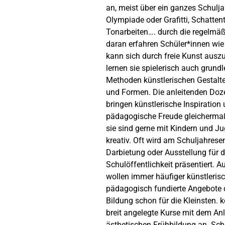
an, meist über ein ganzes Schuljah
Olympiade oder Grafitti, Schatten
Tonarbeiten…. durch die regelmä
daran erfahren Schüler*innen wie
kann sich durch freie Kunst ausz
lernen sie spielerisch auch grund
Methoden künstlerischen Gestalt
und Formen. Die anleitenden Doz
bringen künstlerische Inspiration
pädagogische Freude gleicherma
sie sind gerne mit Kindern und J
kreativ. Oft wird am Schuljahrese
Darbietung oder Ausstellung für d
Schulöffentlichkeit präsentiert. 
wollen immer häufiger künstleris
pädagogisch fundierte Angebote d
Bildung schon für die Kleinsten. ko
breit angelegte Kurse mit dem Anl
ästhetischen Frühbildung an. Sch