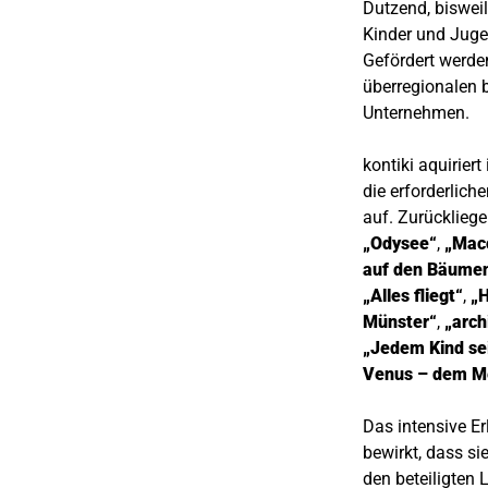
Dutzend, biswei
Kinder und Juge
Gefördert werde
überregionalen b
Unternehmen.
kontiki aquiriert
die erforderliche
auf. Zurückliege
„Odysee“
,
„Mac
auf den Bäume
„Alles fliegt“
,
„H
Münster“
,
„arch
„Jedem Kind se
Venus – dem Me
Das intensive E
bewirkt, dass si
den beteiligten