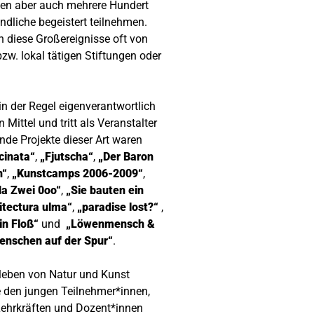
len aber auch mehrere Hundert
ndliche begeistert teilnehmen.
n diese Großereignisse oft von
zw. lokal tätigen Stiftungen oder
 in der Regel eigenverantwortlich
n Mittel und tritt als Veranstalter
nde Projekte dieser Art waren
cinata“
,
„Fjutscha“
,
„Der Baron
n“
,
„Kunstcamps 2006-2009“
,
a Zwei 0oo“
,
„Sie bauten ein
itectura ulma“
,
„paradise lost?“
,
in Floß“
und
„Löwenmensch &
nschen auf der Spur“
.
rleben von Natur und Kunst
e den jungen Teilnehmer*innen,
 Lehrkräften und Dozent*innen