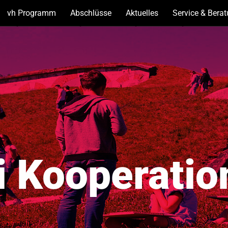
vh Programm
(Unterseiten
Abschlüsse
(Unterseiten
Aktuelles
(Unterseiten
Service & Bera
anzeigen)
anzeigen)
anzeigen)
i Kooperati