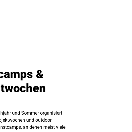
camps &
ktwochen
ühjahr und Sommer organisiert
rojektwochen und outdoor
unstcamps, an denen meist viele