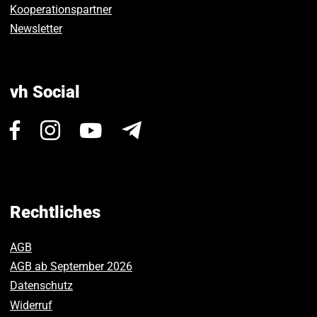
Kooperationspartner
Newsletter
vh Social
Besuchen
Besuchen
Besuchen
Newsletter
Sie
Sie
Sie
uns
uns
uns
auf
auf
auf
Facebook.
Instagram.
Youtube.
Rechtliches
AGB
AGB ab September 2026
Datenschutz
Widerruf