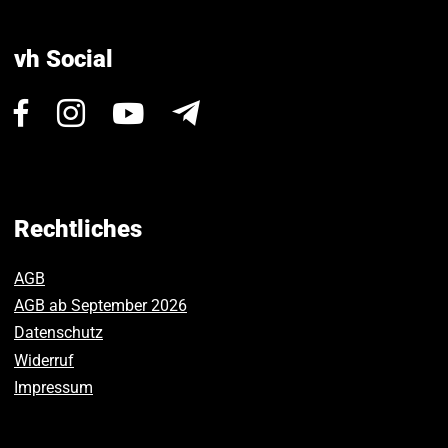
vh Social
Besuchen
Besuchen
Besuchen
Newsletter
Sie
Sie
Sie
uns
uns
uns
auf
auf
auf
Facebook.
Instagram.
Youtube.
Rechtliches
AGB
AGB ab September 2026
Datenschutz
Widerruf
Impressum