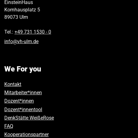
EinsteinHaus
Kornhausplatz 5
89073
Ulm
Tel.:
+49 731 1530 ‑ 0
info
@
vh-ulm
.
de
We For you
Kontakt
Mitarbeiter*innen
Dozent*innen
Dozent*innentool
DenkStätte WeißeRose
FAQ
Kooperationspartner