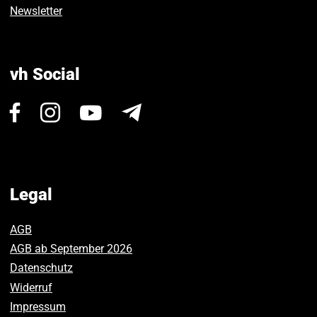
Newsletter
vh Social
Visit
Visit
Visit
Newsletter
us
us
us
on
on
on
Facebook.
Instagram.
Youtube.
Legal
AGB
AGB ab September 2026
Datenschutz
Widerruf
Impressum