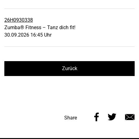
26H0930338
Zumba® Fitness – Tanz dich fit!
30.09.2026 16:45 Uhr
Zurück
Share
Share
Share
this
this
v
page
page
e