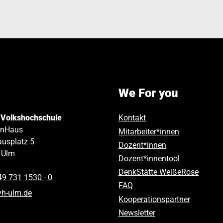
We For you
 Volkshochschule
Kontakt
inHaus
Mitarbeiter*innen
usplatz 5
Dozent*innen
Ulm
Dozent*innentool
DenkStätte WeißeRose
49 731 1530 ‑ 0
FAQ
vh-ulm
.
de
Kooperationspartner
Newsletter