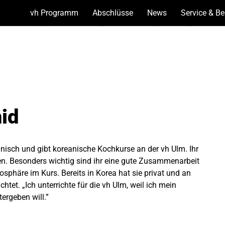
vh Programm
(Show
Abschlüsse
(Show
News
(Show
Service & B
bottoms)
bottoms)
bottoms)
id
nisch und gibt koreanische Kochkurse an der vh Ulm. Ihr
en. Besonders wichtig sind ihr eine gute Zusammenarbeit
sphäre im Kurs. Bereits in Korea hat sie privat und an
htet. „Ich unterrichte für die vh Ulm, weil ich mein
ergeben will.”