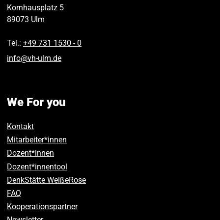
Kornhausplatz 5
89073
Ulm
Tel.:
+49 731 1530 ‑ 0
info
@
vh-ulm
.
de
We For you
Kontakt
Mitarbeiter*innen
Dozent*innen
Dozent*innentool
DenkStätte WeißeRose
FAQ
Kooperationspartner
Newsletter