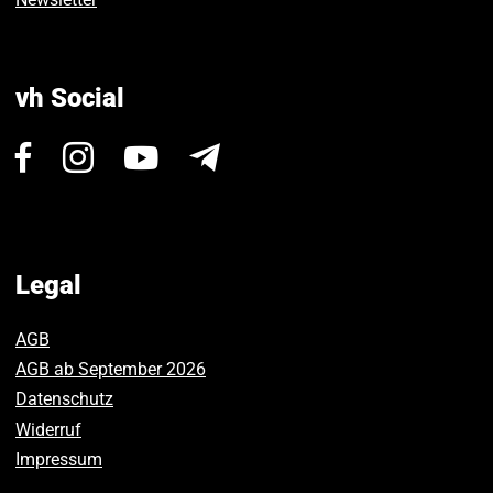
vh Social
Visit
Visit
Visit
Newsletter
us
us
us
on
on
on
Facebook.
Instagram.
Youtube.
Legal
AGB
AGB ab September 2026
Datenschutz
Widerruf
Impressum