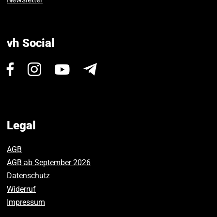
vh Social
Visit
Visit
Visit
Newsletter
us
us
us
on
on
on
Facebook.
Instagram.
Youtube.
Legal
AGB
AGB ab September 2026
Datenschutz
Widerruf
Impressum