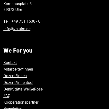
Kornhausplatz 5
89073
Ulm
Tel.:
+49 731 1530 ‑ 0
info
@
vh-ulm
.
de
We For you
Kontakt
Mitarbeiter*innen
Dozent*innen
Dozent*innentool
DenkStätte WeißeRose
FAQ
Kooperationspartner
Newsletter