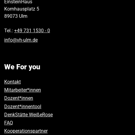
EinsteinHaus
Kornhausplatz 5
89073
Ulm
Tel.:
+49 731 1530 ‑ 0
info
@
vh-ulm
.
de
We For you
Kontakt
Mitarbeiter*innen
Dozent*innen
Dozent*innentool
DenkStätte WeißeRose
FAQ
Kooperationspartner