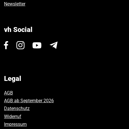
Newsletter
vh Social
Visit
Visit
Visit
Newsletter
us
us
us
on
on
on
Facebook.
Instagram.
Youtube.
Legal
AGB
AGB ab September 2026
Datenschutz
Widerruf
Impressum