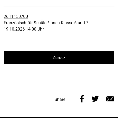
26H1150700
Französisch für Schüler*innen Klasse 6 und 7
19.10.2026 14:00 Uhr
Zurück
Share
Share
Share
this
this
v
page
page
e