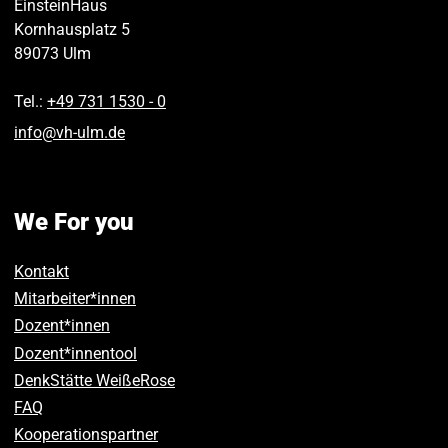
EinsteinHaus
Kornhausplatz 5
89073
Ulm
Tel.:
+49 731 1530 ‑ 0
info
@
vh-ulm
.
de
We For you
Kontakt
Mitarbeiter*innen
Dozent*innen
Dozent*innentool
DenkStätte WeißeRose
FAQ
Kooperationspartner