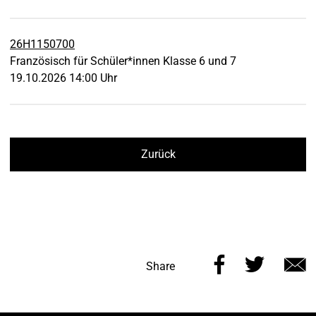
26H1150700
Französisch für Schüler*innen Klasse 6 und 7
19.10.2026 14:00 Uhr
Zurück
Share
Share
Share
this
this
v
page
page
e