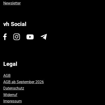
Newsletter
vh Social
Visit
Visit
Visit
Newsletter
us
us
us
on
on
on
Facebook.
Instagram.
Youtube.
Legal
AGB
AGB ab September 2026
Datenschutz
Widerruf
Impressum