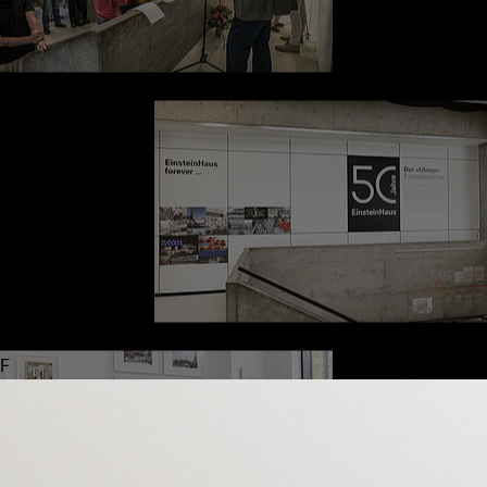
N
Kornhausplatz 5
O
89073
Ulm
Ö
P
Tel.:
+49 731 1530 ‑ 0
Q
info
@
vh-ulm
.
de
R
S
T
U
We For you
V
W
Kontakt
X
Mitarbeiter*innen
Y
Dozent*innen
Z
Dozent*innentool
F
DenkStätte WeißeRose
FAQ
Kooperationspartner
Newsletter