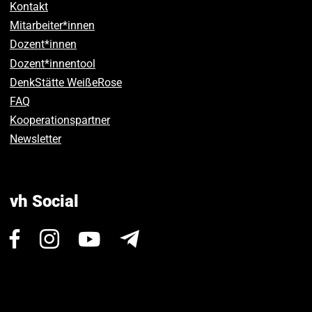
Kontakt
Mitarbeiter*innen
Dozent*innen
Dozent*innentool
DenkStätte WeißeRose
FAQ
Kooperationspartner
Newsletter
vh Social
Besuchen
Besuchen
Besuchen
Newsletter
Sie
Sie
Sie
uns
uns
uns
auf
auf
auf