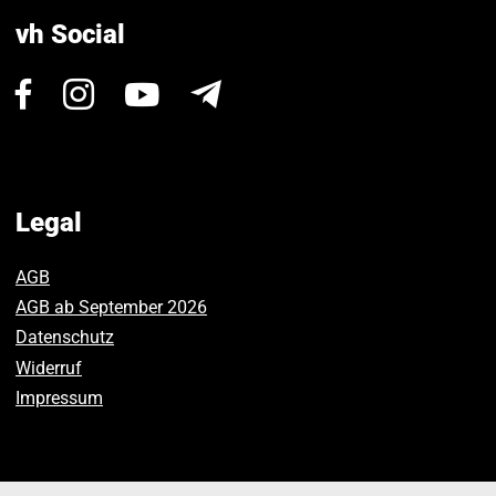
vh Social
Visit
Visit
Visit
Newsletter
us
us
us
on
on
on
Facebook.
Instagram.
Youtube.
Legal
AGB
AGB ab September 2026
Datenschutz
Widerruf
Impressum