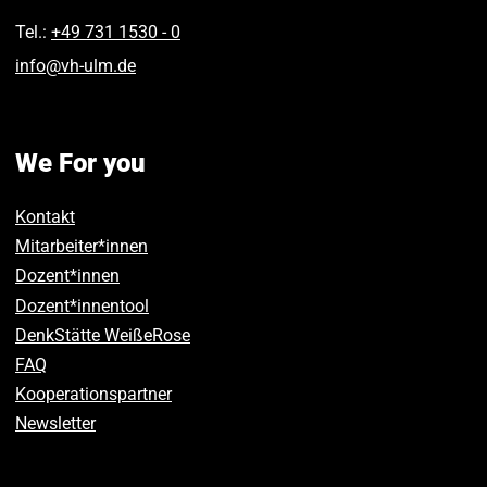
Tel.:
+49 731 1530 ‑ 0
info
@
vh-ulm
.
de
We For you
Kontakt
Mitarbeiter*innen
Dozent*innen
Dozent*innentool
DenkStätte WeißeRose
FAQ
Kooperationspartner
Newsletter