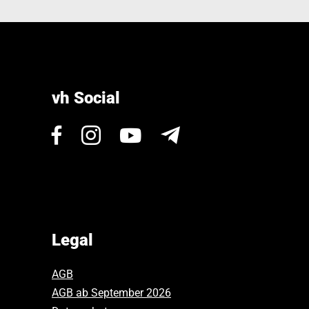
vh Social
Visit
Visit
Visit
Newsletter
us
us
us
on
on
on
Facebook.
Instagram.
Youtube.
Legal
AGB
AGB ab September 2026