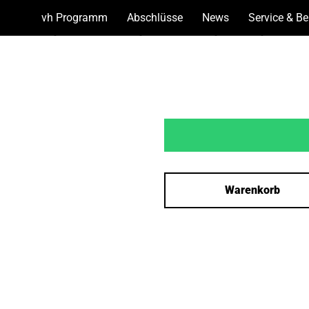
vh Programm
(Show
Abschlüsse
(Show
News
(Show
Service & B
bottoms)
bottoms)
bottoms)
Warenkorb