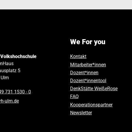
We For you
 Volkshochschule
Kontakt
inHaus
Mitarbeiter*innen
usplatz 5
Dozent*innen
Ulm
Dozent*innentool
DenkStätte WeißeRose
49 731 1530 ‑ 0
FAQ
vh-ulm
.
de
Kooperationspartner
Newsletter