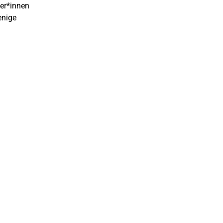
mer*innen
enige