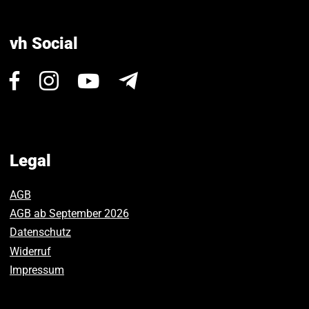
vh Social
Visit
Visit
Visit
Newsletter
us
us
us
on
on
on
Facebook.
Instagram.
Youtube.
Legal
AGB
AGB ab September 2026
Datenschutz
Widerruf
Impressum