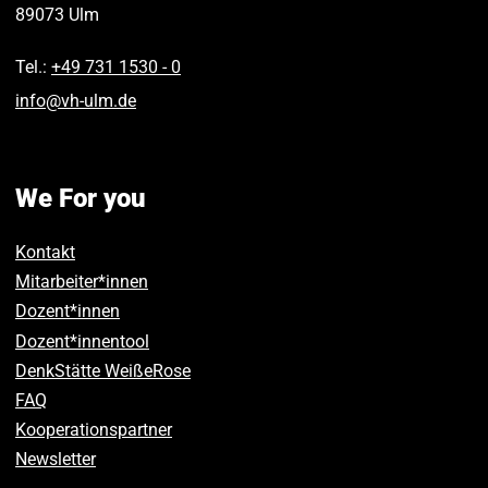
89073
Ulm
Tel.:
+49 731 1530 ‑ 0
info
@
vh-ulm
.
de
We For you
Kontakt
Mitarbeiter*innen
Dozent*innen
Dozent*innentool
DenkStätte WeißeRose
FAQ
Kooperationspartner
Newsletter