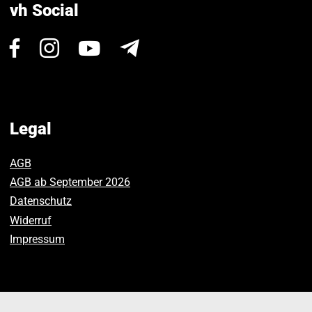
vh Social
Visit
Visit
Visit
Newsletter
us
us
us
on
on
on
Facebook.
Instagram.
Youtube.
Legal
AGB
AGB ab September 2026
Datenschutz
Widerruf
Impressum