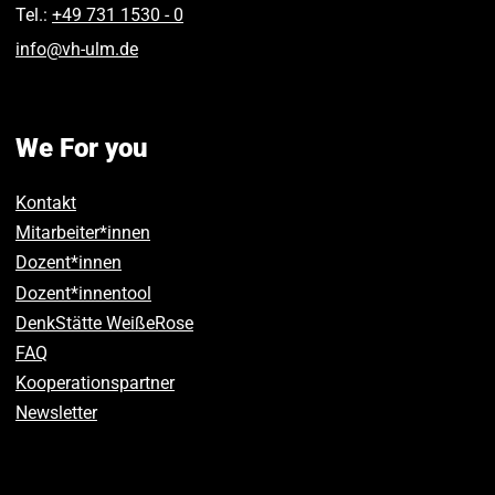
Tel.:
+49 731 1530 ‑ 0
info
@
vh-ulm
.
de
We For you
Kontakt
Mitarbeiter*innen
Dozent*innen
Dozent*innentool
DenkStätte WeißeRose
FAQ
Kooperationspartner
Newsletter