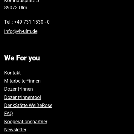
Kornhausplatz 5
89073
Ulm
Tel.:
+49 731 1530 ‑ 0
info
@
vh-ulm
.
de
We For you
Kontakt
Mitarbeiter*innen
Dozent*innen
Dozent*innentool
DenkStätte WeißeRose
FAQ
Kooperationspartner
Newsletter