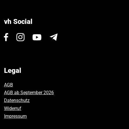
vh Social
Visit
Visit
Visit
Newsletter
us
us
us
on
on
on
Facebook.
Instagram.
Youtube.
Legal
AGB
AGB ab September 2026
Datenschutz
Widerruf
Impressum