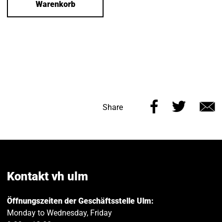
Warenkorb
Share
Share
Share
this
this
v
page
page
e
on
on
Facebook
Twitt
Kontakt vh ulm
Öffnungszeiten der Geschäftsstelle Ulm:
Monday to Wednesday, Friday