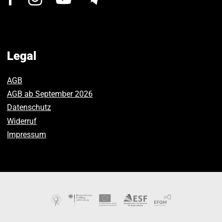
us
us
us
on
on
on
Facebook.
Instagram.
Youtube.
Legal
AGB
AGB ab September 2026
Datenschutz
Widerruf
Impressum