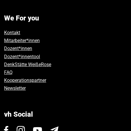
We For you
Kontakt
Mitarbeiter*innen
Dozent*innen
Dozent*innentool
DenkStätte WeißeRose
FAQ
Kooperationspartner
Newsletter
vh Social
Visit
Visit
Visit
Newsletter