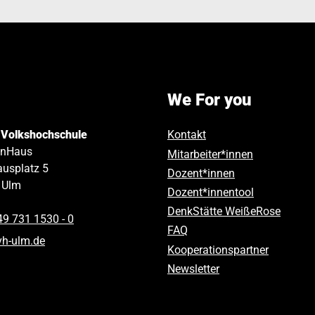
We For you
 Volkshochschule
Kontakt
inHaus
Mitarbeiter*innen
usplatz 5
Dozent*innen
Ulm
Dozent*innentool
DenkStätte WeißeRose
49 731 1530 ‑ 0
FAQ
vh-ulm
.
de
Kooperationspartner
Newsletter