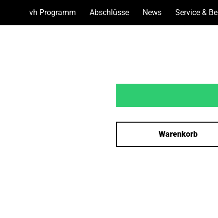
vh Programm
(Show
Abschlüsse
(Show
News
(Show
Service & B
bottoms)
bottoms)
bottoms)
Warenkorb