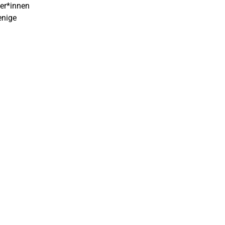
mer*innen
enige