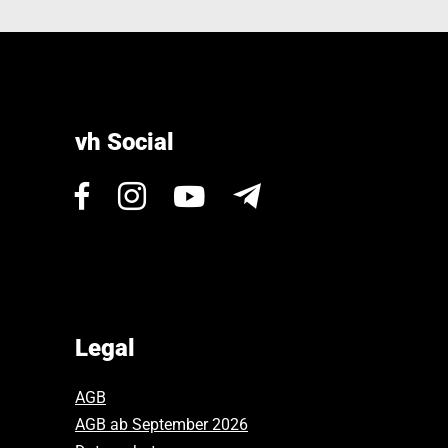
vh Social
Visit
Visit
Visit
Newsletter
us
us
us
on
on
on
Facebook.
Instagram.
Youtube.
Legal
AGB
AGB ab September 2026