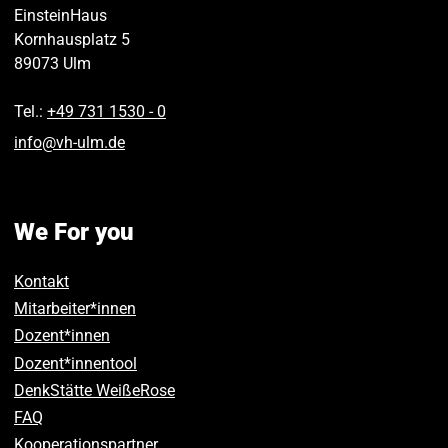
EinsteinHaus
Kornhausplatz 5
89073
Ulm
Tel.:
+49 731 1530 ‑ 0
info
@
vh-ulm
.
de
We For you
Kontakt
Mitarbeiter*innen
Dozent*innen
Dozent*innentool
DenkStätte WeißeRose
FAQ
Kooperationspartner