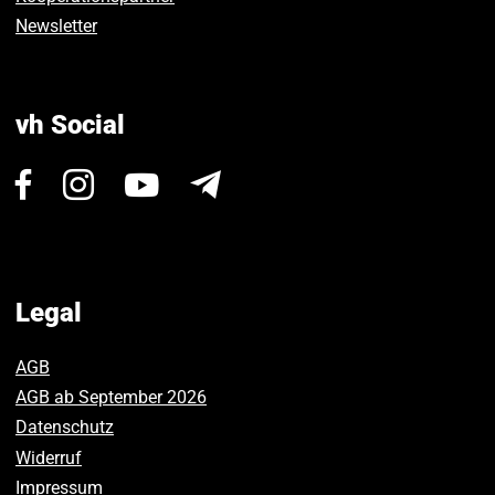
Newsletter
vh Social
Visit
Visit
Visit
Newsletter
us
us
us
on
on
on
Facebook.
Instagram.
Youtube.
Legal
AGB
AGB ab September 2026
Datenschutz
Widerruf
Impressum