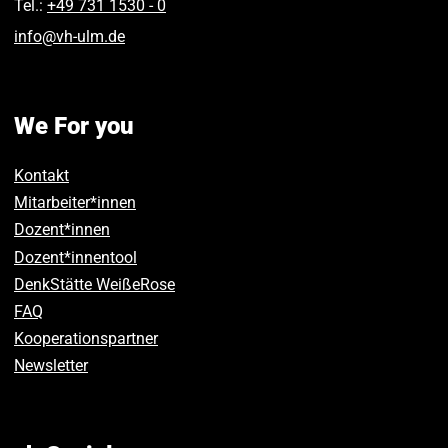
Tel.:
+49 731 1530 ‑ 0
info
@
vh-ulm
.
de
We For you
Kontakt
Mitarbeiter*innen
Dozent*innen
Dozent*innentool
DenkStätte WeißeRose
FAQ
Kooperationspartner
Newsletter