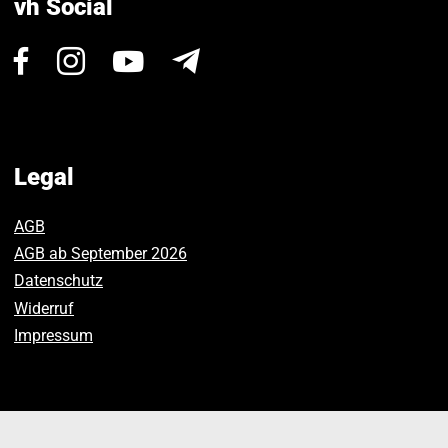
vh Social
Visit
Visit
Visit
Newsletter
us
us
us
on
on
on
Facebook.
Instagram.
Youtube.
Legal
AGB
AGB ab September 2026
Datenschutz
Widerruf
Impressum