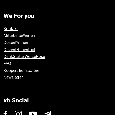
We For you
Kontakt
Mitarbeiter*innen
Dozent*innen
Dozent*innentool
DenkStätte WeißeRose
FAQ
Kooperationspartner
Newsletter
vh Social
Visit
Visit
Visit
Newsletter