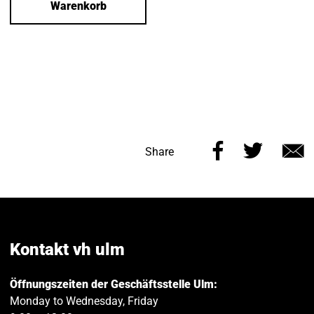
Warenkorb
Share
Share
Share
this
this
v
page
page
e
on
on
Facebook
Twitt
Kontakt vh ulm
Öffnungszeiten der Geschäftsstelle Ulm:
Monday to Wednesday, Friday