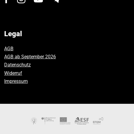
us
us
us
on
on
on
Facebook.
Instagram.
Youtube.
Legal
AGB
AGB ab September 2026
Datenschutz
Widerruf
Impressum