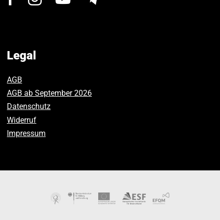
us
us
us
on
on
on
Facebook.
Instagram.
Youtube.
Legal
AGB
AGB ab September 2026
Datenschutz
Widerruf
Impressum