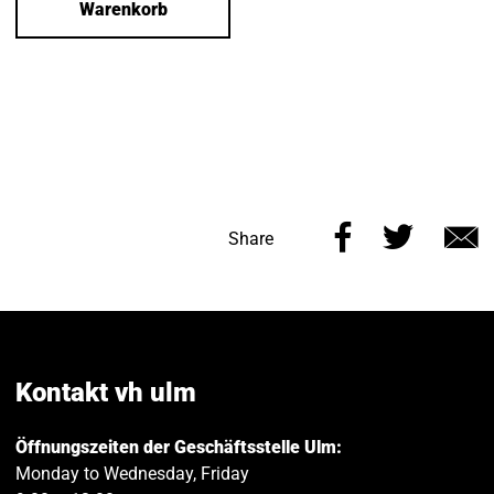
Warenkorb
Share
Share
Share
this
this
v
page
page
e
on
on
Facebook
Twitt
Kontakt vh ulm
Öffnungszeiten der Geschäftsstelle Ulm:
Monday to Wednesday, Friday