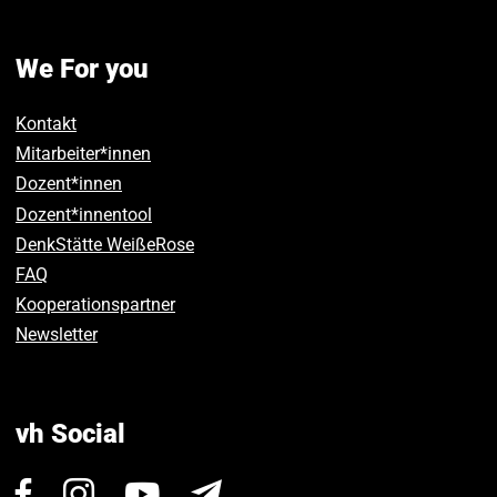
We For you
Kontakt
Mitarbeiter*innen
Dozent*innen
Dozent*innentool
DenkStätte WeißeRose
FAQ
Kooperationspartner
Newsletter
vh Social
Visit
Visit
Visit
Newsletter