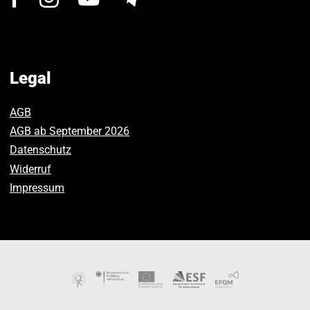
us
us
us
on
on
on
Facebook.
Instagram.
Youtube.
Legal
AGB
AGB ab September 2026
Datenschutz
Widerruf
Impressum