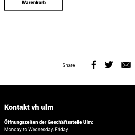
Warenkorb
Share
Share
Share
this
this
v
page
page
e
on
on
Facebook
Twitt
Kontakt vh ulm
Öffnungszeiten der Geschäftsstelle Ulm:
Monday to Wednesday, Friday