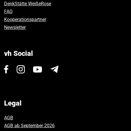
DenkStätte WeißeRose
FAQ
Kooperationspartner
Newsletter
vh Social
Visit
Visit
Visit
Newsletter
us
us
us
on
on
on
Facebook.
Instagram.
Youtube.
Legal
AGB
AGB ab September 2026