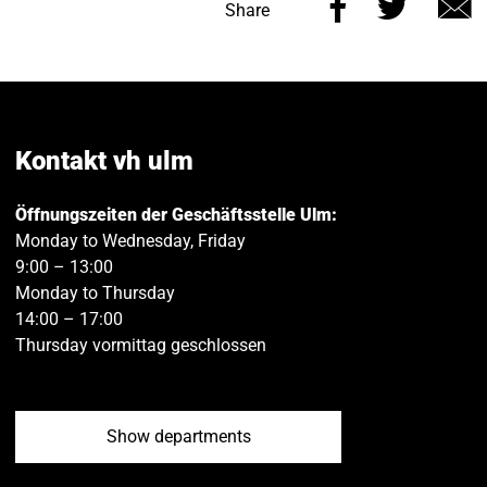
Share
Share
Share
this
this
v
page
page
e
on
on
Facebook
Twitt
Kontakt vh ulm
Öffnungszeiten der Geschäftsstelle Ulm:
Monday to Wednesday, Friday
9:00 – 13:00
Monday to Thursday
14:00 – 17:00
Thursday vormittag geschlossen
Show departments