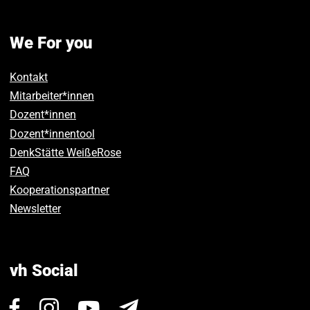
We For you
Kontakt
Mitarbeiter*innen
Dozent*innen
Dozent*innentool
DenkStätte WeißeRose
FAQ
Kooperationspartner
Newsletter
vh Social
Visit
Visit
Visit
Newsletter