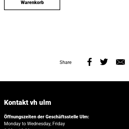
Warenkorb
Share
Share
Share
this
this
v
page
page
e
on
on
Facebook
Twitt
Kontakt vh ulm
Öffnungszeiten der Geschäftsstelle Ulm:
Monday to Wednesday, Friday