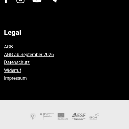
us
us
us
on
on
on
Facebook.
Instagram.
Youtube.
Legal
AGB
AGB ab September 2026
Datenschutz
Widerruf
Impressum