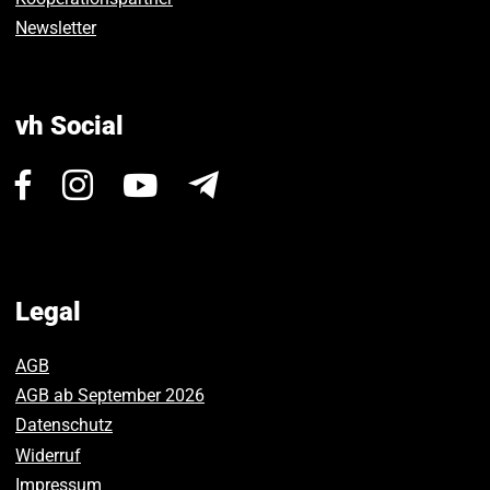
Newsletter
vh Social
Visit
Visit
Visit
Newsletter
us
us
us
on
on
on
Facebook.
Instagram.
Youtube.
Legal
AGB
AGB ab September 2026
Datenschutz
Widerruf
Impressum