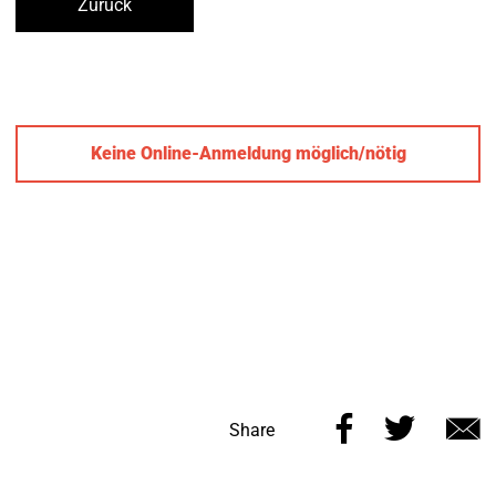
Zurück
Keine Online-Anmeldung möglich/nötig
Share
Share
Share
this
this
v