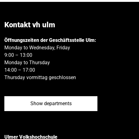
page
page
e
on
on
Facebook
Twitt
Kontakt vh ulm
Öffnungszeiten der Geschäftsstelle Ulm:
Monday to Wednesday, Friday
9:00 – 13:00
Monday to Thursday
14:00 – 17:00
Thursday vormittag geschlossen
Show departments
Ulmer Volkshochschule