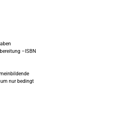
gaben
bereitung –ISBN
gemeinbildende
ium nur bedingt