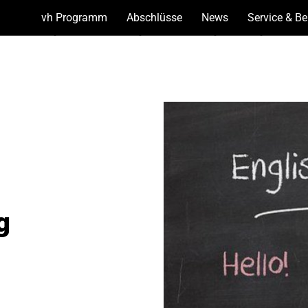
vh Programm
(Show
Abschlüsse
(Show
News
(Show
Service & B
bottoms)
bottoms)
bottoms)
g