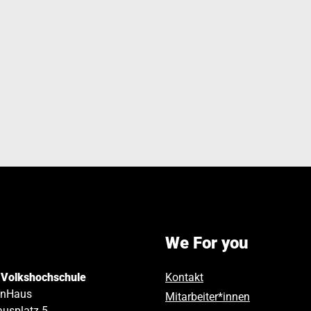
We For you
 Volkshochschule
Kontakt
inHaus
Mitarbeiter*innen
usplatz 5