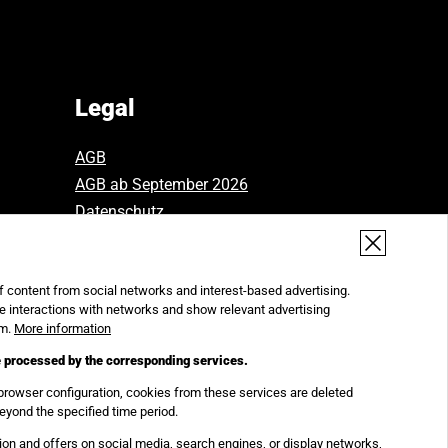
on
on
on
Facebook.
Instagram.
Youtube.
Legal
AGB
AGB ab September 2026
Datenschutz
Widerruf
Impressum