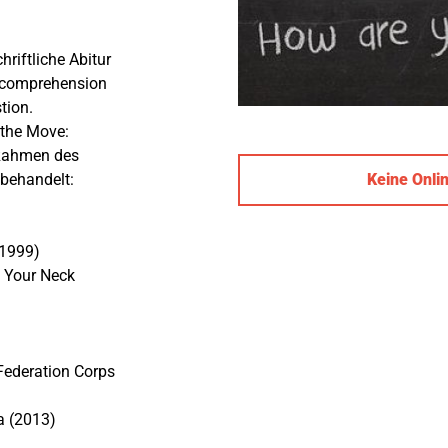
riftliche Abitur
g comprehension
tion.
 the Move:
 Rahmen des
Keine Onli
behandelt:
(1999)
 Your Neck
Federation Corps
a (2013)