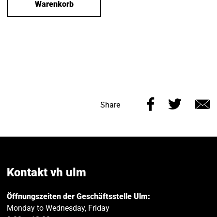
Warenkorb
Share
Share
Share
this
this
v
page
page
e
on
on
Facebook
Twitt
Kontakt vh ulm
Öffnungszeiten der Geschäftsstelle Ulm:
Monday to Wednesday, Friday