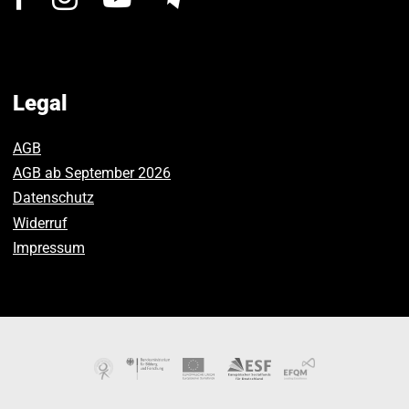
us
us
us
on
on
on
Facebook.
Instagram.
Youtube.
Legal
AGB
AGB ab September 2026
Datenschutz
Widerruf
Impressum