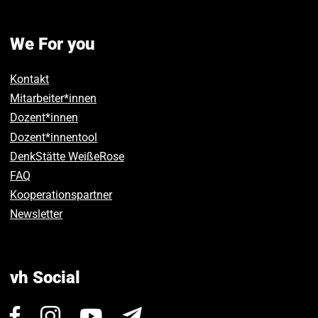
We For you
Kontakt
Mitarbeiter*innen
Dozent*innen
Dozent*innentool
DenkStätte WeißeRose
FAQ
Kooperationspartner
Newsletter
vh Social
Visit
Visit
Visit
Newsletter