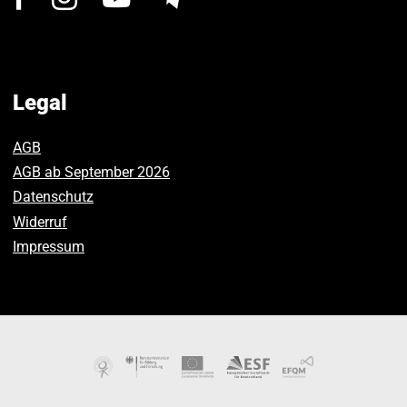
us
us
us
on
on
on
Facebook.
Instagram.
Youtube.
Legal
AGB
AGB ab September 2026
Datenschutz
Widerruf
Impressum