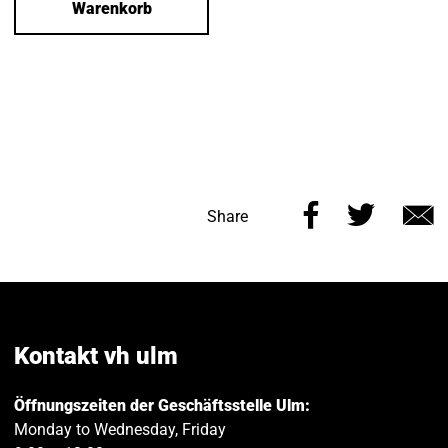
Warenkorb
Share
Share
Share
this
this
v
page
page
e
on
on
Facebook
Twitt
Kontakt vh ulm
Öffnungszeiten der Geschäftsstelle Ulm:
Monday to Wednesday, Friday