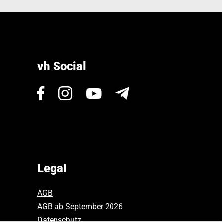
vh Social
Visit
Visit
Visit
Newsletter
us
us
us
on
on
on
Facebook.
Instagram.
Youtube.
Legal
AGB
AGB ab September 2026
Datenschutz