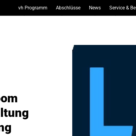
vh Programm
(Show
Abschlüsse
(Show
News
(Show
Service & B
bottoms)
bottoms)
bottoms)
oom
altung
ng