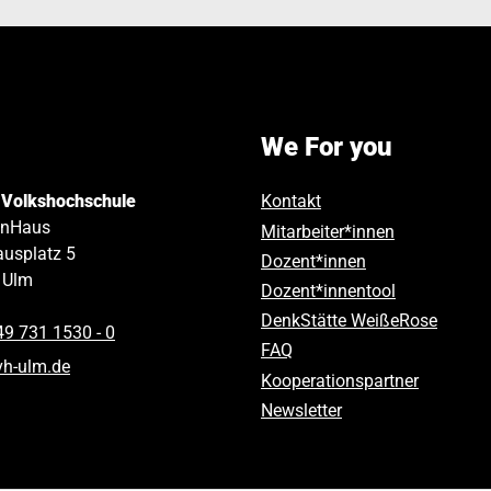
We For you
 Volkshochschule
Kontakt
inHaus
Mitarbeiter*innen
usplatz 5
Dozent*innen
Ulm
Dozent*innentool
DenkStätte WeißeRose
49 731 1530 ‑ 0
FAQ
vh-ulm
.
de
Kooperationspartner
Newsletter