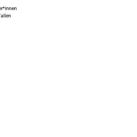
er*innen
allen