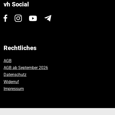
vh Social
Besuchen
Besuchen
Besuchen
Newsletter
Sie
Sie
Sie
uns
uns
uns
auf
auf
auf
Facebook.
Instagram.
Youtube.
Rechtliches
AGB
AGB ab September 2026
Datenschutz
Widerruf
Impressum