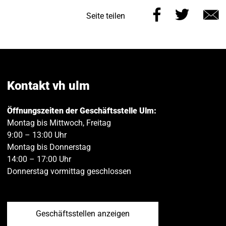
Diese
Diese
Seite teilen
Seite
Seite
E
auf
auf
M
Facebook
Twitt
teilen
teilen
Kontakt vh ulm
Öffnungszeiten der Geschäftsstelle Ulm:
Montag bis Mittwoch, Freitag
9:00 – 13:00 Uhr
Montag bis Donnerstag
14:00 – 17:00 Uhr
Donnerstag vormittag geschlossen
Geschäftsstellen anzeigen