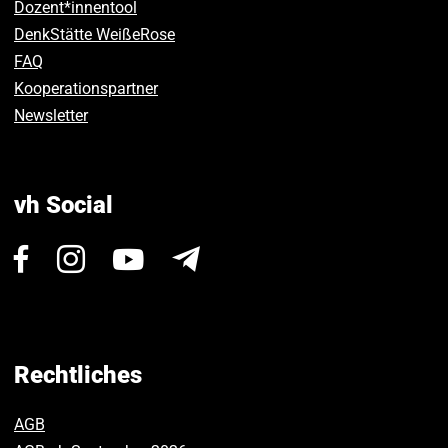
Dozent*innentool
DenkStätte WeißeRose
FAQ
Kooperationspartner
Newsletter
vh Social
Besuchen
Besuchen
Besuchen
Newsletter
Sie
Sie
Sie
uns
uns
uns
auf
auf
auf
Facebook.
Instagram.
Youtube.
Rechtliches
AGB