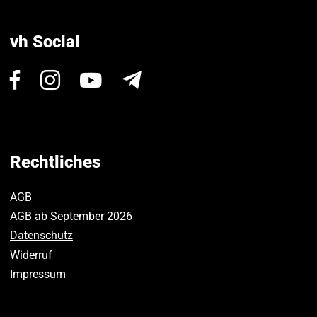
vh Social
Besuchen
Besuchen
Besuchen
Newsletter
Sie
Sie
Sie
uns
uns
uns
auf
auf
auf
Facebook.
Instagram.
Youtube.
Rechtliches
AGB
AGB ab September 2026
Datenschutz
Widerruf
Impressum