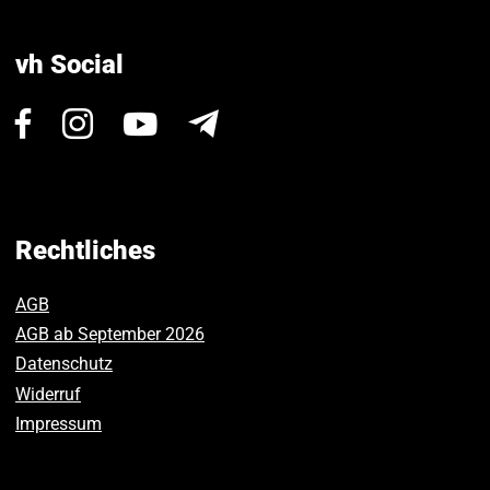
vh Social
Besuchen
Besuchen
Besuchen
Newsletter
Sie
Sie
Sie
uns
uns
uns
auf
auf
auf
Facebook.
Instagram.
Youtube.
Rechtliches
AGB
AGB ab September 2026
Datenschutz
Widerruf
Impressum